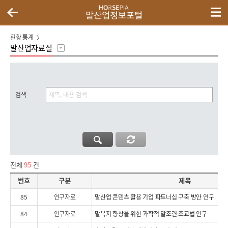
현황 통계
말산업자료실
검색
전체
95
건
번호,구분,제목,첨부파일,담당부서,등록일자,조회수로 구성된 공지사항 리스트
번호
구분
제목
85
연구자료
말산업 콘텐츠 활용 기업 파트너십 구축 방안 연구
84
연구자료
말복지 향상을 위한 과학적 말조련·조교법 연구