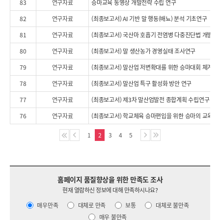
83
연구자료
승마교육 동영상 개발전략 수립 연구
82
연구자료
(최종보고서) AI 기반 말 행동(배뇨) 분석 기초연구
81
연구자료
(최종보고서) 국산마 호흡기 전염병 다중진단법 개발 
80
연구자료
(최종보고서) 말 생산농가 경영실태 조사연구
79
연구자료
(최종보고서) 말산업 저변확대를 위한 승마대회 체계 
78
연구자료
(최종보고서) 말산업 특구 활성화 방안 연구
77
연구자료
(최종보고서) 제3차 말산업발전 종합계획 수립연구
76
연구자료
(최종보고서) 학교체육 승마편입을 위한 승마의 교육적
1
2
3
4
5
홈페이지 품질향상을 위한 만족도 조사
현재 열람하신 정보에 대해 만족하시나요?
매우만족
대체로 만족
보통
대체로 불만족
매우 불만족