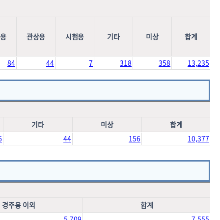
육용
관상용
시험용
기타
미상
합계
84
44
7
318
358
13,235
기타
미상
합계
6
44
156
10,377
경주용 이외
합계
5,709
7,555