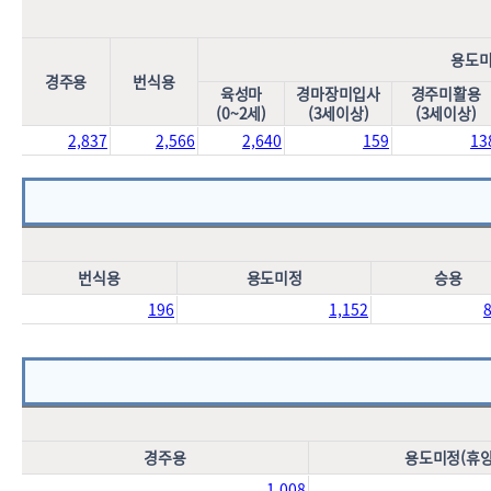
용도
경주용
번식용
육성마
경마장미입사
경주미활용
(0~2세)
(3세이상)
(3세이상)
2,837
2,566
2,640
159
13
번식용
용도미정
승용
196
1,152
경주용
용도미정(휴양
1,008