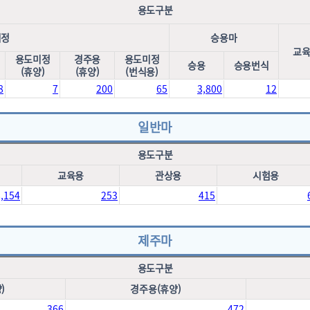
용도구분
미정
승용마
교
용도미정
경주용
용도미정
승용
승용번식
(휴양)
(휴양)
(번식용)
8
7
200
65
3,800
12
일반마
용도구분
교육용
관상용
시험용
8,154
253
415
제주마
용도구분
)
경주용(휴양)
366
472