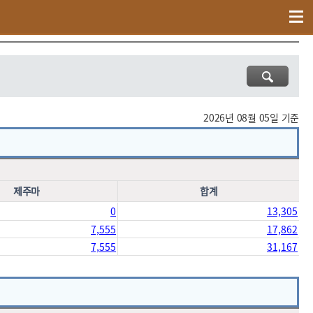
현황 통계
말현황
말등록현황
등록말현황(조회일기준)
2026년 08월 05일 기준
제주마
합계
0
13,305
7,555
17,862
7,555
31,167