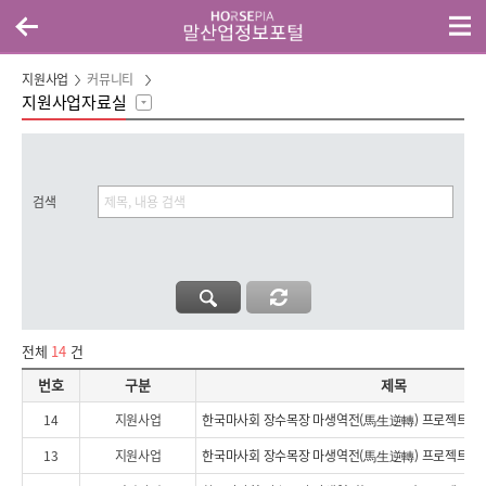
지원사업
커뮤니티
지원사업자료실
검색
전체
14
건
번호,구분,제목,첨부파일,담당부서,등록일자,조회수로 구성된 공지사항 리스트
번호
구분
제목
14
지원사업
한국마사회 장수목장 마생역전(馬生逆轉) 프로젝트 7편
13
지원사업
한국마사회 장수목장 마생역전(馬生逆轉) 프로젝트 6