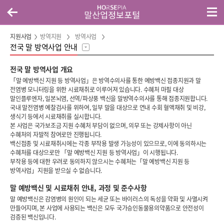
지원사업
방역지원
방역사업
전국 말 방역사업 안내
전국 말 방역사업 개요
「말 예방백신 지원 등 방역사업」은 방역수의사를 통한 예방백신 접종지원과 말
전염병 모니터링을 위한 시료채취로 이루어져 있습니다. 수혜처 마필 대상
말인플루엔자, 일본뇌염, 선역/파상풍 백신을 말방역수의사를 통해 접종지원합니다.
국내 말전염병 예찰검사를 위하여, 일부 말을 대상으로 연내 수회 혈액채취 및 비강,
생식기 등에서 시료채취를 실시합니다.
본 사업은 국가보조금 지원 수혜처 부담이 없으며, 의무 또는 강제사항이 아닌
수혜처의 자발적 참여로만 진행됩니다.
백신접종 및 시료채취시에는 각종 부작용 발생 가능성이 있으므로, 이에 동의하시는
수혜처를 대상으로만 「말 예방백신 지원 등 방역사업」이 시행됩니다.
부작용 등에 대한 우려로 동의하지 않으시는 수혜처는「말 예방백신 지원 등
방역사업」지원을 받으실 수 없습니다.
말 예방백신 및 시료채취 안내, 과정 및 준수사항
말 예방백신은 감염병의 원인이 되는 세균 또는 바이러스의 독성을 약화 및 사멸시켜
만들어지며, 본 사업에 사용되는 백신은 모두 국가승인동물용의약품으로 안전성이
검증된 백신입니다.