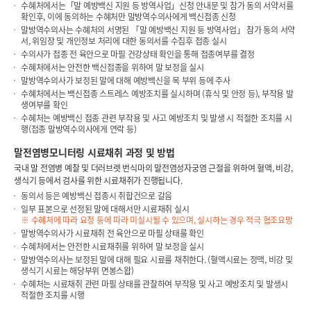
수혜처에서는「말 예방백신 지원 등 방역사업」신청 안내문 및 참가 동의 서약서를
확인후, 이에 동의하는 수혜처만 말방역수의사에게 백신접종 신청
말방역수의사는 수혜처의 서명된 「말 예방백신 지원 등 방역사업」 참가 동의 서약
서, 위임장 및 개인정보 처리에 대한 동의서를 수집후 접종 실시
수의사가 접종 전 육안으로 마필 건강상태 확인을 통해 접종여부를 결정
수혜처에서는 안전한 백신접종을 위하여 말 보정을 실시
말방역수의사가 보정된 말에 대해 예방백신을 목 부위 등에 주사
수혜처에서는 백신접종 스트레스 예방조치를 실시하며 (휴식 및 안정 등), 부작용 발
생여부를 확인
수혜처는 예방백신 접종 관련 부작용 및 사고 예방조치 및 발생 시 적절한 조치를 시
행(접종 말방역수의사에게 연락 등)
말전염병모니터링 시료채취 과정 및 방법
국내 말 전염병 예찰 및 더러브렛 번식마의 말전염성자궁염 근절을 위하여 혈액, 비강,
생식기 등에서 검사를 위한 시료채취가 진행됩니다.
동의서 등은 예방백신 접종시 취합건으로 갈음
일부 표본으로 선정된 말에 대해서만 시료채취 실시
※ 수혜처에 따라 요청 등에 따라 미실시될 수 있으며, 실시하는 경우 적극 협조요망
말방역수의사가 시료채취 전 육안으로 마필 상태를 확인
수혜처에서는 안전한 시료채취를 위하여 말 보정을 실시
말방역수의사는 보정된 말에 대해 필요 시료를 채취한다. (혈액시료는 정맥, 비강 및
생식기 시료는 해당부위 면봉스왑)
수혜처는 시료채취 관련 마필 상태를 관찰하여 부작용 및 사고 예방조치 및 발생시
적절한 조치를 시행