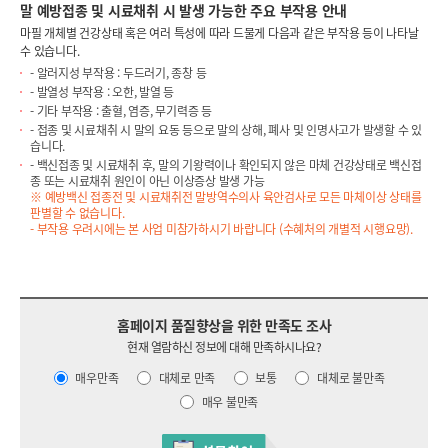
말 예방접종 및 시료채취 시 발생 가능한 주요 부작용 안내
마필 개체별 건강상태 혹은 여러 특성에 따라 드물게 다음과 같은 부작용 등이 나타날
수 있습니다.
- 알러지성 부작용 : 두드러기, 종창 등
- 발열성 부작용 : 오한, 발열 등
- 기타 부작용 : 출혈, 염증, 무기력증 등
- 접종 및 시료채취 시 말의 요동 등으로 말의 상해, 폐사 및 인명사고가 발생할 수 있
습니다.
- 백신접종 및 시료채취 후, 말의 기왕력이나 확인되지 않은 마체 건강상태로 백신접
종 또는 시료채취 원인이 아닌 이상증상 발생 가능
※ 예방백신 접종전 및 시료채취전 말방역수의사 육안검사로 모든 마체이상 상태를
판별할 수 없습니다.
- 부작용 우려시에는 본 사업 미참가하시기 바랍니다 (수혜처의 개별적 시행요망).
홈페이지 품질향상을 위한 만족도 조사
현재 열람하신 정보에 대해 만족하시나요?
매우만족
대체로 만족
보통
대체로 불만족
매우 불만족