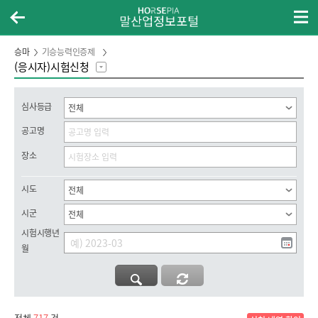
승마
기승능력인증제
(응시자)시험신청
심사등급
공고명
장소
시도
시군
시험시행년
월
전체
717
건