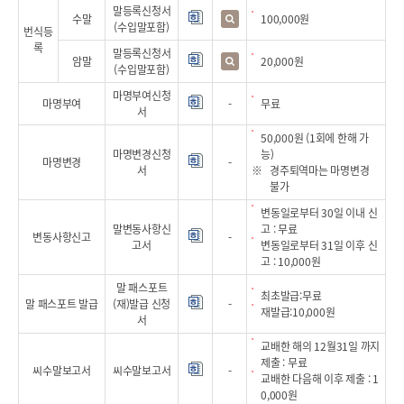
말등록신청서
수말
100,000원
(수입말포함)
번식등
록
말등록신청서
암말
20,000원
(수입말포함)
마명부여신청
마명부여
-
무료
서
50,000원 (1회에 한해 가
마명변경신청
능)
마명변경
-
서
경주퇴역마는 마명변경
불가
변동일로부터 30일 이내 신
말변동사항신
고 : 무료
변동사항신고
-
고서
변동일로부터 31일 이후 신
고 : 10,000원
말 패스포트
최초발급:무료
말 패스포트 발급
(재)발급 신청
-
재발급:10,000원
서
교배한 해의 12월31일 까지
제출 : 무료
씨수말보고서
씨수말보고서
-
교배한 다음해 이후 제출 : 1
0,000원