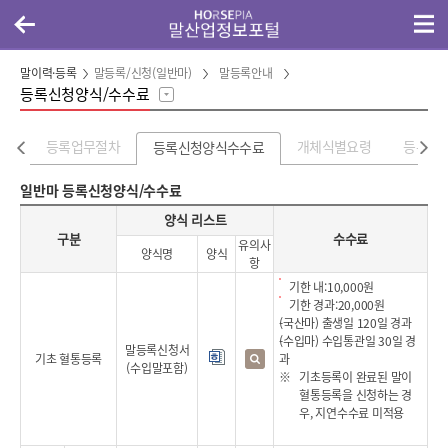
말이력·등록
말등록/신청(일반마)
말등록안내
등록신청양식/수수료
이란
등록업무절차
개체식별요령
등록규
등록신청양식수수료
일반마 등록신청양식/수수료
구분, 양식리스트(양식명, 양식, 유의사항), 수수료로 구성 된 등록신청양식/수수료 안내 표
양식 리스트
구분
수수료
유의사
양식명
양식
항
기한 내:10,000원
기한 경과:20,000원
(국산마) 출생일 120일 경과
(수입마) 수입통관일 30일 경
말등록신청서
기초 혈통등록
과
(수입말포함)
기초등록이 완료된 말이
혈통등록을 신청하는 경
우, 지연수수료 미적용