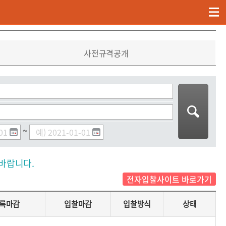
고객센터
입찰안내
입찰공고
사전규격공개
~
바랍니다.
전자입찰사이트 바로가기
록마감
입찰마감
입찰방식
상태