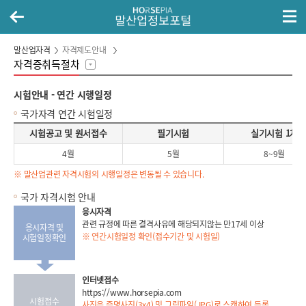
말산업자격
자격제도안내
자격증취득절차
시험안내 - 연간 시행일정
국가자격 연간 시험일정
시험공고 및 원서접수, 필기시험, 실기시험 1차, 실기시험 2차로 구성 된 국가자격 연간 시험일정표
시험공고 및 원서접수
필기시험
실기시험 1차
4월
5월
8~9월
※ 말산업관련 자격시험의 시행일정은 변동될 수 있습니다.
국가 자격시험 안내
응시자격
관련 규정에 따른 결격사유에 해당되지않는 만17세 이상
응시자격 및
※ 연간시험일정 확인(접수기간 및 시험일)
시험일정확인
인터넷접수
https://www.horsepia.com
시험접수
사진은 증명사진(3x4) 및 그림파일(JPG)로 스캔하여 등록