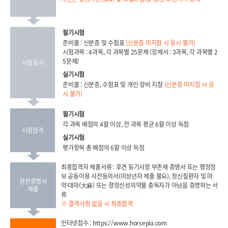
필기시험
준비물 : 신분증 및 수험표
(신분증 미지참 시 응시 불가)
시험과목 : 4과목, 각 과목별 25문제 (장제사 : 3과목, 각 과목별 2
5문제)
시험응시
실기시험
준비물 : 신분증, 수험표 및 개인 장비 지참
(신분증 미지참 시 응
시 불가)
필기시험
각 과목 배점의 4할 이상, 전 과목 평균 6할 이상 득점
시험합격
실기시험
평가항목 총 배점의 6할 이상 득점
최종합격자 제출서류 : 후견 등기사항 부존재 증명서 또는 행정정
보 공동이용 사전동의서(미성년자 제출 불요), 정신질환자 및 마
관련증명서
약·대마(大麻) 또는 향정신성의약품 중독자가 아님을 증명하는 서
제출
류
※ 결격사항 없을 시 최종합격
인터넷접수 :
https://www.horsepia.com