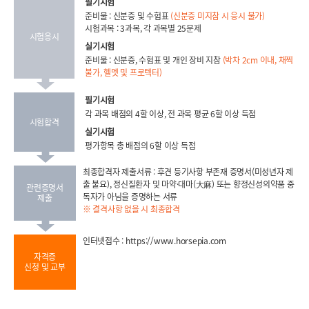
필기시험
준비물 : 신분증 및 수험표
(신분증 미지참 시 응시 불가)
시험과목 : 3과목, 각 과목별 25문제
시험응시
실기시험
준비물 : 신분증, 수험표 및 개인 장비 지참
(박차 2cm 이내, 채찍
불가, 헬멧 및 프로텍터)
필기시험
각 과목 배점의 4할 이상, 전 과목 평균 6할 이상 득점
시험합격
실기시험
평가항목 총 배점의 6할 이상 득점
최종합격자 제출서류 : 후견 등기사항 부존재 증명서(미성년자 제
출 불요), 정신질환자 및 마약·대마(大麻) 또는 향정신성의약품 중
관련증명서
독자가 아님을 증명하는 서류
제출
※ 결격사항 없을 시 최종합격
인터넷접수 :
https://www.horsepia.com
자격증
신청 및 교부