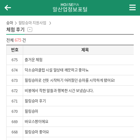
승마
힐링승마 지원사업
체험 후기
전체
675
건
사회공익·힐링승마후기 리스트
번호
제목
675
즐거운 체험
674
덕소승마클럽 시설 말상태 깨끗하고 좋아뇨
673
힐링승마로 선뜻 시작하기 어려웠던 승마를 시작하게 됐어요!
672
비봉에서 착한 말들과 행복한 시간 보냈습니다.
671
힐링승마 후기
670
힐링승마
669
바모스짱이에요
668
힐링승마 좋아요