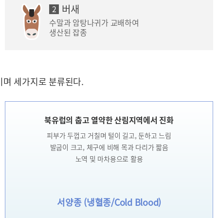
버새
2
수말과 암탕나귀가 교배하여
생산된 잡종
이며 세가지로 분류된다.
북유럽의 춥고 열약한 산림지역에서 진화
피부가 두껍고 거칠며 털이 길고, 둔하고 느림
발굽이 크고, 체구에 비해 목과 다리가 짧음
노역 및 마차용으로 활용
서양종 (냉혈종/Cold Blood)