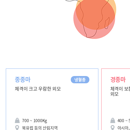
종종마
경종마
냉혈종
체격이 크고 우람한 외모
체격이 보
외모
700 ~ 1000Kg
400 ~ 
북유럽 등의 산림지역
아시아,