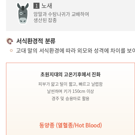
노새
1
암말과 수탕나귀가 교배하여
생산된 잡종
서식환경적 분류
고대 말의 서식환경에 따라 외모와 성격에 차이를 보
초원지대의 고온기후에서 진화
피부가 얇고 털이 짧고, 빠르고 날렵함
날씬하며 키가 150cm 이상
경주 및 승용마로 활용
동양종 (열혈종/Hot Blood)