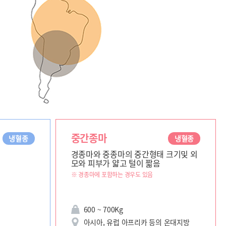
중간종마
냉혈종
냉혈종
경종마와 중종마의 중간형태 크기및 외
모와 피부가 얇고 털이 짧음
※ 경종마에 포함하는 경우도 있음
600 ~ 700Kg
아시아, 유럽 아프리카 등의 온대지방