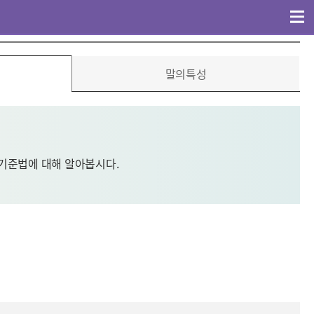
말이력·등록
말소개
말이야기
말의분류
말의특성
 기준법에 대해 알아봅시다.