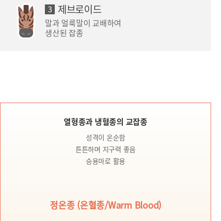
제브로이드
3
말과 얼룩말이 교배하여
생산된 잡종
열형종과 냉혈종의 교잡종
성격이 온순함
튼튼하며 지구력 좋음
승용마로 활용
정온종 (온혈종/Warm Blood)