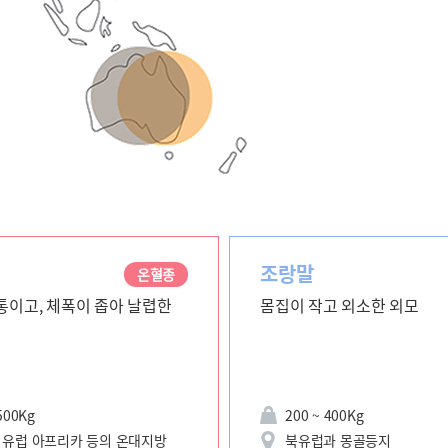
조랑말
온혈종
통이고, 체폭이 좁아 날렵한
몸집이 작고 외소한 외모
500Kg
200 ~ 400Kg
 유럽 아프리카 등의 온대지방
북유럽과 몽골등지