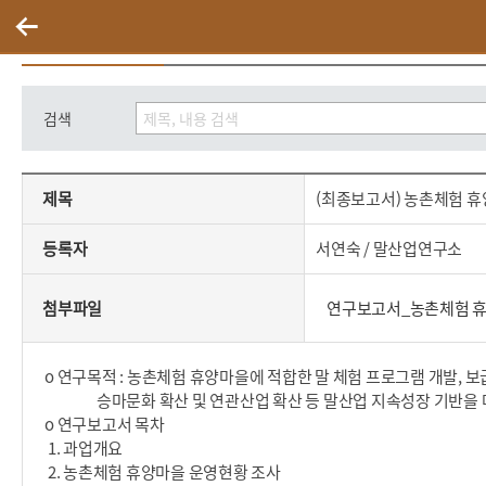
말산업자료실
검색
제목,등록자,등록일,첨부파일,내용으로 구성된 (최종보고서) 농촌체험 휴양마을 말 체험 활성화 방안 연구용역 게시글의 내용 보기
제목
(최종보고서) 농촌체험 휴
등록자
서연숙 / 말산업연구소
첨부파일
연구보고서_농촌체험 휴양
o 연구목적 : 농촌체험 휴양마을에 적합한 말 체험 프로그램 개발, 
승마문화 확산 및 연관산업 확산 등 말산업 지속성장 기반을 
o 연구보고서 목차
1. 과업개요
2. 농촌체험 휴양마을 운영현황 조사