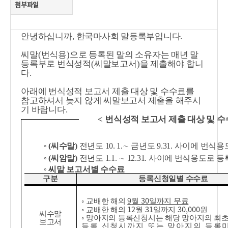
첨부파일
안녕하십니까
,
한국마사회 말등록부입니다
.
씨말
(
번식용
)
으로 등록된 말의 소유자는 매년 말
등록부로 번식성적
(
씨말보고서
)
을 제출해야 합니
다
.
아래에 번식성적 보고서 제출 대상 및 수수료를
참고하셔서 늦지 않게 씨말보고서 제출을 해주시
기 바랍니다
.
<
번식성적 보고서 제출 대상 및 
◦
(
씨수말
)
전년도
10. 1.
∼
금년도
9.31.
사이에 번식용
◦
(
씨암말
)
전년도
1.1.
∼
12.31.
사이에 번식용도로 등
◦
씨말 보고서별 수수료
구분
등록신청일별 수수료
9
30
◦
교배한 해의
월
일까지 무료
12
31
30,000
◦
교배한 해의
월
일까지
원
씨수말
◦
망아지의 등록신청시는 해당 망아지의 최
보고서
등록 신청시까지 또는 망아지의 등록