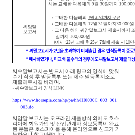
9
30
100,000
시는 교배한 다음해의
월
일까지
7
31
◦
교배한 다음해의
월
일까지 무료
12
31
30.000
◦
교배한 다음해의
월
일까지
원
씨암말
◦
그 다음 해의 씨암말보고서 제출시까지 
보고서
100,000
일
까지
원
(
: 23
25
7
10
예시
년 교배 후
년
월에 제출 시
만
씨말보고서가 2년을 초과하여 미제출된 경우 번식등록이 종료될
*
* 폐사하였거나, 미교배-불수태의 경우에도 씨말보고서 제출 대상
씨수말보고서는 반드시 아래 링크의 양식에 맞춰
수기 작성 후 말등록부 또는 제주 말등록지소로
제출해주시길 바라며
,
◦ 씨수말보고서 양식
LINK :
https://www.horsepia.com/hp/pa/hh/HI0030C_003_001_
003.do
씨암말 보고서는 오프라인 제출방식 외에도 호스
피아에 회원가입 및 산업관계자 정보등록이 완료
된 분들은 호스피아를 통해 온라인으로 신고가 가
능하오니 참고바랍니다
.