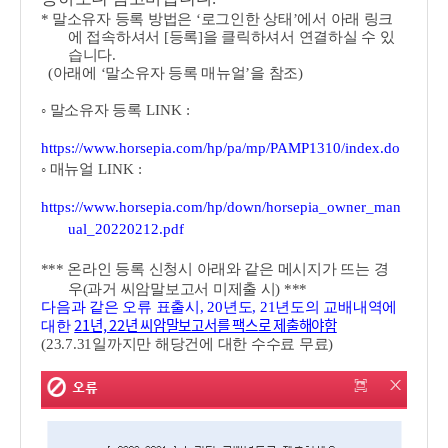
*
말소유자 등록 방법은
‘
로그인한 상태
’
에서 아래 링크
에 접속하셔서
[
등록
]
을 클릭하셔서 연결하실 수 있
습니다
.
(
아래에
‘
말소유자 등록 매뉴얼
’
을 참조
)
◦
말소유자 등록
LINK :
https://www.horsepia.com/hp/pa/mp/PAMP1310/index.do
◦
매뉴얼
LINK :
https://www.horsepia.com/hp/down/horsepia_owner_man
ual_20220212.pdf
***
온라인 등록
신청시 아래와 같은 메시지가 뜨는 경
우(과거 씨암말보고서 미제출 시) ***
다음과 같은 오류 표출시, 20년도, 21년도의 교배내역에
21년, 22년 씨암말보고서를 팩스로 제출해야함
대한
(23.7.31일까지만 해당건에 대한 수수료 무료)