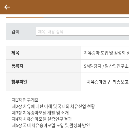
말산업자료실
검색
제목,등록자,등록일,첨부파일,내용으로 구성된 치유승마 도입 및 활성화 실증연구 게시글의 내용 보기
제목
치유승마 도입 및 활성화
등록자
SM담당자 / 말산업연구소
첨부파일
치유승마연구_최종보고서
제1장 연구개요
제2장 치유에 대한 이해 및 국내외 치유산업 현황
제3장 치유승마모델 개발 및 소개
제4장 치유승마모델 실증연구 결과
제5장 국내 치유승마모델 도입 및 활성화 방안