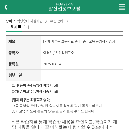
승마
학생승마 지원사업
수업 준비
교육자료
제목,등록자,등록일,첨부파일,내용으로 구성된 [함께 배우는 초등학교 승마] 승마교육 동영상 학습지 게시글의 내용 보기
제목
[함께 배우는 초등학교 승마] 승마교육 동영상 학습지
등록자
이경진 / 말산업연구소
등록일
2025-03-14
첨부파일
(1차) 승마교육 동영상 학습지.pdf
(2차) 승마교육 동영상 학습지.pdf
[함께 배우는 초등학교 승마]
교육 동영상 관련
개발된
학습지를 첨부와 같이 공유드리오니,
승마교육 지도자 분들의
많은 관심과
활용
부탁드립니다
.
* 본
학습지를 통해 학습한 내용을 확인하고, 학습자가
해
당 내용을 얼마나 잘 이해했는지 평가할 수 있습니다 *