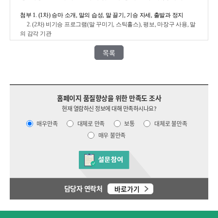
첨부 1. (1차
) 승마 소개, 말의 습성, 말 끌기, 기승 자세, 출발과 정지
2. (2차
) 비기승 프로그램(말 꾸미기, 스틱홀스), 평보, 마장구 사용,
말
의 감각 기관
목록
홈페이지 품질향상을 위한 만족도 조사
현재 열람하신 정보에 대해 만족하시나요?
매우만족
대체로 만족
보통
대체로 불만족
매우 불만족
담당자 연락처
바로가기