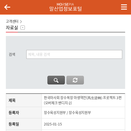
고객센터
자료실
검색
제목,등록자,등록일,첨부파일,내용으로 구성된 한국마사회 장수목장 마생역전(馬生逆轉) 프로젝트 3편(오버체크 밴디지-2) 게시글의 내용 보기
한국마사회 장수목장 마생역전(馬生逆轉) 프로젝트 3편
제목
(오버체크 밴디지-2)
등록자
장수육성지원부 / 장수육성지원부
등록일
2025-01-15